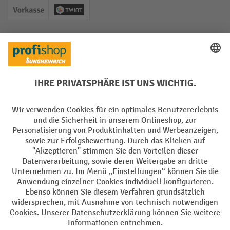
Vorkasse
Twint
Soziale Netzwerke
Facebook
YouTube
LinkedIn
Instagram
Sprachen
DE
FR
AGB
Impressum
Datenschutz
Privacy Settings
Alle Preise exkl. gesetzl. Mehrwertsteuer zzgl.
Versandkosten
und ggf.
Nachnahmegebühren, wenn nicht anders angegeben.
¹ Der Rabatt gilt so lange der Vorrat reicht. Der Rabatt gilt nicht auf