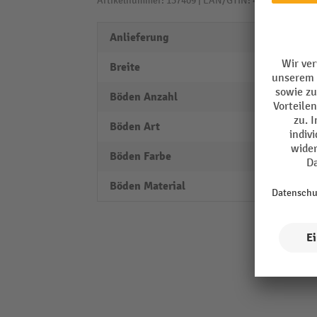
Artikelnummer: 137409 | EAN/GTIN: 4004514250919
Anlieferung
zerleg
Breite
1006
Böden Anzahl
6
Böden Art
Fachb
Böden Farbe
RAL 7
Böden Material
Stahl