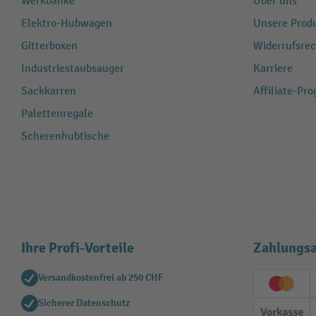
Werkbänke
Über uns
Elektro-Hubwagen
Unsere Produ
Gitterboxen
Widerrufsrec
Industriestaubsauger
Karriere
Sackkarren
Affiliate-Pr
Palettenregale
Scherenhubtische
Ihre Profi-Vorteile
Zahlungsa
Versandkostenfrei ab 250 CHF
Creditc
Sicherer Datenschutz