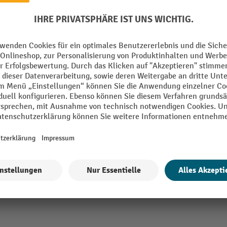
Aus der Kategorie:
Anbaufelder für Fachbodenregale
t
Herstellungsort
 mm
Höhe
Konfigurierbar
oden
Lochraster
035 lichtgrau
Marke
Montage
Alle technische Details anzeigen