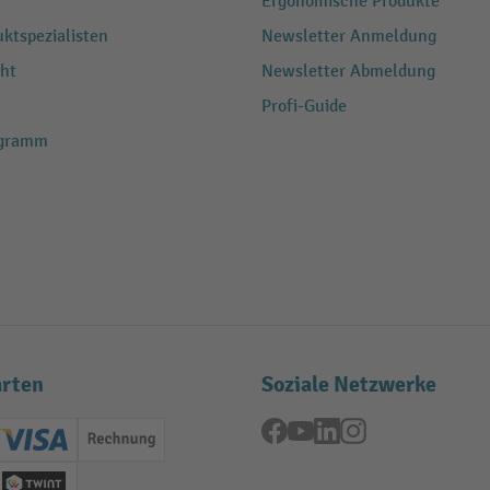
Ergonomische Produkte
ktspezialisten
Newsletter Anmeldung
ht
Newsletter Abmeldung
Profi-Guide
ogramm
rten
Soziale Netzwerke
Facebook
YouTube
LinkedIn
Instagram
ard (Master)
Creditcard (Visa)
Rechnung