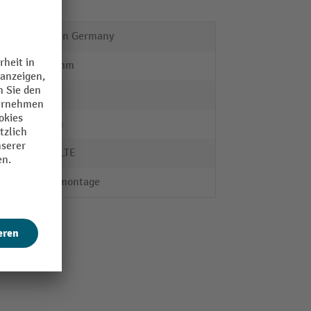
Made in Germany
2000 mm
ja
25 mm
SCHULTE
Steckmontage