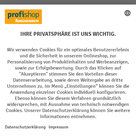
Soziale Netzwerke
Facebook
YouTube
LinkedIn
Instagram
Sprachen
DE
FR
AGB
Impressum
Datenschutz
Privacy Settings
Alle Preise exkl. gesetzl. Mehrwertsteuer zzgl.
Versandkosten
und ggf.
Nachnahmegebühren, wenn nicht anders angegeben.
¹ Der Rabatt gilt so lange der Vorrat reicht. Der Rabatt gilt nicht auf
Sonderpreise. Eine Kombination mit anderen prozentualen Rabatten
oder Gutscheinen ist nicht möglich. | ² Der Rabatt wird einmalig bei
Erstregistrierung für den Newsletter gewährt. Der Gutschein ist 10