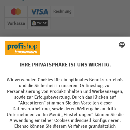
Creditcard (Master)
Creditcard (Visa)
Rechnung
Vorkasse
Twint
Soziale Netzwerke
Facebook
YouTube
LinkedIn
Instagram
Sprachen
DE
FR
AGB
Impressum
Datenschutz
Privacy Settings
Alle Preise exkl. gesetzl. Mehrwertsteuer zzgl.
Versandkosten
und ggf.