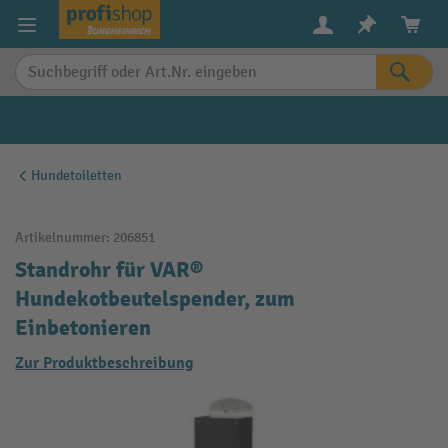
alt springen
Hundetoiletten
Artikelnummer:
206851
Standrohr für VAR®
Hundekotbeutelspender, zum
Einbetonieren
Zur Produktbeschreibung