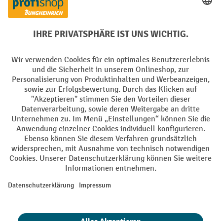
Facebook
YouTube
LinkedIn
Instagram
Sprachen
DE
FR
AGB
Impressum
Datenschutz
Privacy Settings
Alle Preise exkl. gesetzl. Mehrwertsteuer zzgl.
Versandkosten
und ggf.
Nachnahmegebühren, wenn nicht anders angegeben.
¹ Der Rabatt gilt so lange der Vorrat reicht. Der Rabatt gilt nicht auf
Sonderpreise. Eine Kombination mit anderen prozentualen Rabatten
oder Gutscheinen ist nicht möglich. | ² Der Rabatt wird einmalig bei
Erstregistrierung für den Newsletter gewährt. Der Gutschein ist 10
Tage gültig und kann ab einem Netto-Bestellwert von 250.- CHF online
eingelöst werden. Die Höhe des Rabatts variiert je nach