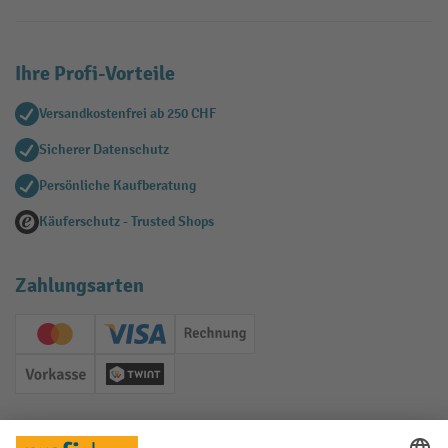
Ihre Profi-Vorteile
Versandkostenfrei ab 250 CHF
Sicherer Datenschutz
Persönliche Kaufberatung
Käuferschutz - Trusted Shops
Zahlungsarten
Creditcard (Master)
Creditcard (Visa)
Rechnung
Vorkasse
Twint
Soziale Netzwerke