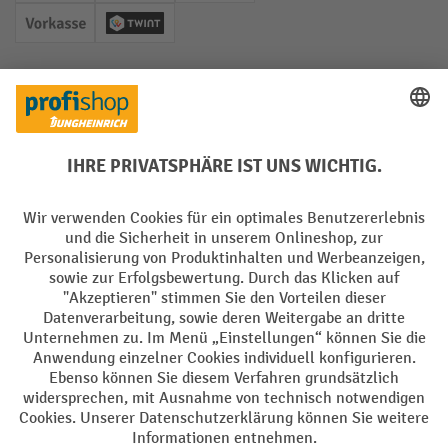
Vorkasse
Twint
Soziale Netzwerke
Facebook
YouTube
LinkedIn
Instagram
Sprachen
DE
FR
AGB
Impressum
Datenschutz
Privacy Settings
Alle Preise exkl. gesetzl. Mehrwertsteuer zzgl.
Versandkosten
und ggf.
Nachnahmegebühren, wenn nicht anders angegeben.
¹ Der Rabatt gilt so lange der Vorrat reicht. Der Rabatt gilt nicht auf