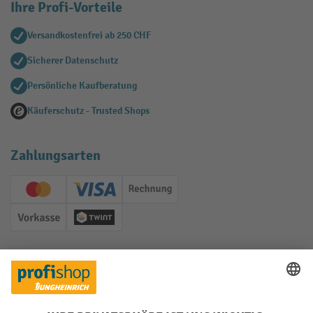
Ihre Profi-Vorteile
Versandkostenfrei ab 250 CHF
Sicherer Datenschutz
Persönliche Kaufberatung
Käuferschutz - Trusted Shops
Zahlungsarten
Creditcard (Master)
Creditcard (Visa)
Rechnung
Vorkasse
Twint
Soziale Netzwerke
Facebook
YouTube
LinkedIn
Instagram