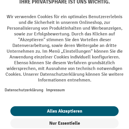
Sprachen
DE
FR
AGB
Impressum
Datenschutz
Privacy Settings
Alle Preise exkl. gesetzl. Mehrwertsteuer zzgl.
Versandkosten
und ggf.
Nachnahmegebühren, wenn nicht anders angegeben.
¹ Der Rabatt gilt so lange der Vorrat reicht. Der Rabatt gilt nicht auf
Sonderpreise. Eine Kombination mit anderen prozentualen Rabatten
oder Gutscheinen ist nicht möglich. | ² Der Rabatt wird einmalig bei
Erstregistrierung für den Newsletter gewährt. Der Gutschein ist 10
Tage gültig und kann ab einem Netto-Bestellwert von 250.- CHF online
eingelöst werden. Die Höhe des Rabatts variiert je nach
Produktkategorie und beträgt bis zu 10 % (10 % auf Lager, Umwelt,
Arbeitsschutz | 5% auf Werkstatt, Betrieb, Transport, Stapeln und
Heben | 7% auf Büro). Ausgenommen sind Elektro-Hubwagen,