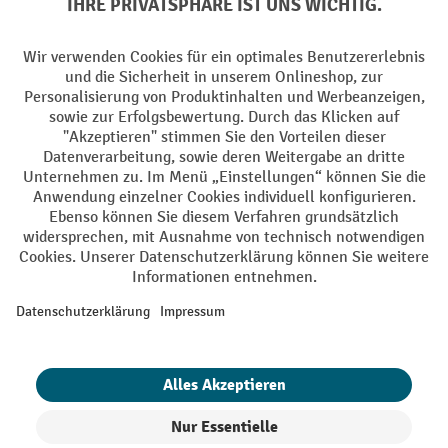
Sprachen
DE
FR
AGB
Impressum
Datenschutz
Privacy Settings
Alle Preise exkl. gesetzl. Mehrwertsteuer zzgl.
Versandkosten
und ggf.
Nachnahmegebühren, wenn nicht anders angegeben.
¹ Der Rabatt gilt so lange der Vorrat reicht. Der Rabatt gilt nicht auf
Sonderpreise. Eine Kombination mit anderen prozentualen Rabatten
oder Gutscheinen ist nicht möglich. | ² Der Rabatt wird einmalig bei
Erstregistrierung für den Newsletter gewährt. Der Gutschein ist 10
Tage gültig und kann ab einem Netto-Bestellwert von 250.- CHF online
eingelöst werden. Die Höhe des Rabatts variiert je nach
Produktkategorie und beträgt bis zu 10 % (10 % auf Lager, Umwelt,
Arbeitsschutz | 5% auf Werkstatt, Betrieb, Transport, Stapeln und
Heben | 7% auf Büro). Ausgenommen sind Elektro-Hubwagen,