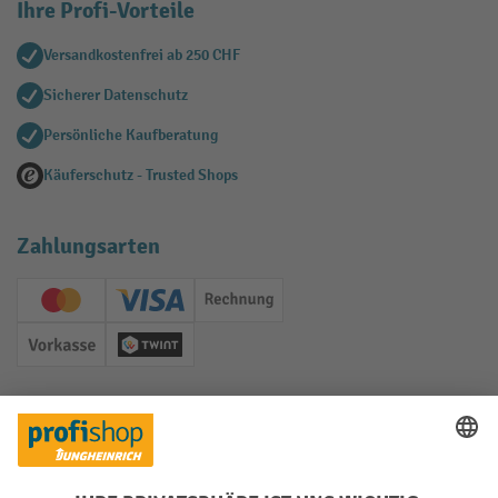
Ihre Profi-Vorteile
Versandkostenfrei ab 250 CHF
Sicherer Datenschutz
Persönliche Kaufberatung
Käuferschutz - Trusted Shops
Zahlungsarten
Creditcard (Master)
Creditcard (Visa)
Rechnung
Vorkasse
Twint
Soziale Netzwerke
Facebook
YouTube
LinkedIn
Instagram