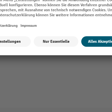
lbf.ft
Segment