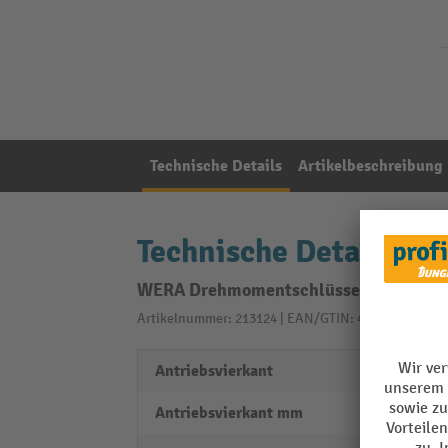
Technische Details
Artikelbeschreibung
Technische Details
WERA Drehmomentschlüsselset Click-To
Artikelnummer: 213124 | EAN/GTIN: 4013288205643
Antriebsvierkant
1/4 ″
Antriebsvierkant mm
6,3 m