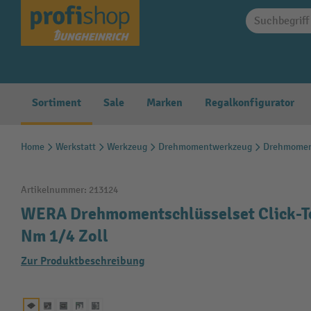
springen
Zur Hauptnavigation springen
Sortiment
Sale
Marken
Regalkonfigurator
Home
Werkstatt
Werkzeug
Drehmomentwerkzeug
Drehmomen
Artikelnummer:
213124
WERA Drehmomentschlüsselset Click-Tor
Nm 1/4 Zoll
Zur Produktbeschreibung