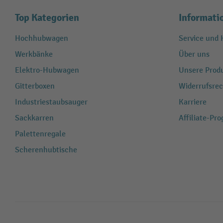
Top Kategorien
Informati
Hochhubwagen
Service und H
Werkbänke
Über uns
Elektro-Hubwagen
Unsere Produ
Gitterboxen
Widerrufsrec
Industriestaubsauger
Karriere
Sackkarren
Affiliate-Pr
Palettenregale
Scherenhubtische