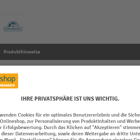
Produkthinweise
rque A 6 Set 1 20tlg.2,5-25 Nm 1/4 Zoll
Aus der Kategorie:
Drehmomentschlüssel
Arbeitsbereich Nm
m
Marke