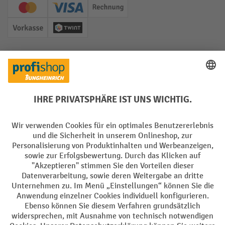
Creditcard (Master)
Creditcard (Visa)
Rechnung
Vorkasse
Twint
Soziale Netzwerke
Facebook
YouTube
LinkedIn
Instagram
Sprachen
DE
FR
AGB
Impressum
Datenschutz
Privacy Settings
Alle Preise exkl. gesetzl. Mehrwertsteuer zzgl.
Versandkosten
und ggf.
Nachnahmegebühren, wenn nicht anders angegeben.