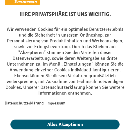
Facebook
YouTube
LinkedIn
Instagram
Sprachen
DE
FR
AGB
Impressum
Datenschutz
Privacy Settings
Alle Preise exkl. gesetzl. Mehrwertsteuer zzgl.
Versandkosten
und ggf.
Nachnahmegebühren, wenn nicht anders angegeben.
¹ Der Rabatt gilt so lange der Vorrat reicht. Der Rabatt gilt nicht auf
Sonderpreise. Eine Kombination mit anderen prozentualen Rabatten
oder Gutscheinen ist nicht möglich. | ² Der Rabatt wird einmalig bei
Erstregistrierung für den Newsletter gewährt. Der Gutschein ist 10
Tage gültig und kann ab einem Netto-Bestellwert von 250.- CHF online
eingelöst werden. Die Höhe des Rabatts variiert je nach
Produktkategorie und beträgt bis zu 10 % (10 % auf Lager, Umwelt,