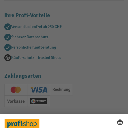
Ihre Profi-Vorteile
Versandkostenfrei ab 250 CHF
Sicherer Datenschutz
Persönliche Kaufberatung
Käuferschutz - Trusted Shops
Zahlungsarten
Creditcard (Master)
Creditcard (Visa)
Rechnung
Vorkasse
Twint
Soziale Netzwerke