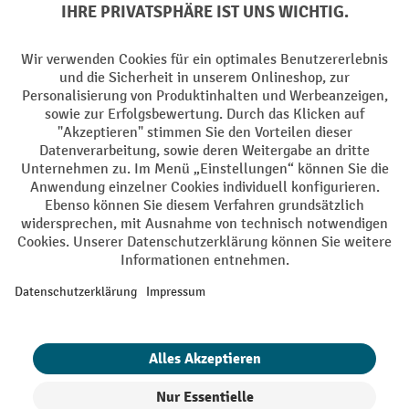
Facebook
YouTube
LinkedIn
Instagram
Sprachen
DE
FR
AGB
Impressum
Datenschutz
Privacy Settings
Alle Preise exkl. gesetzl. Mehrwertsteuer zzgl.
Versandkosten
und ggf.
Nachnahmegebühren, wenn nicht anders angegeben.
¹ Der Rabatt gilt so lange der Vorrat reicht. Der Rabatt gilt nicht auf
Sonderpreise. Eine Kombination mit anderen prozentualen Rabatten
oder Gutscheinen ist nicht möglich. | ² Der Rabatt wird einmalig bei
Erstregistrierung für den Newsletter gewährt. Der Gutschein ist 10
Tage gültig und kann ab einem Netto-Bestellwert von 250.- CHF online
eingelöst werden. Die Höhe des Rabatts variiert je nach