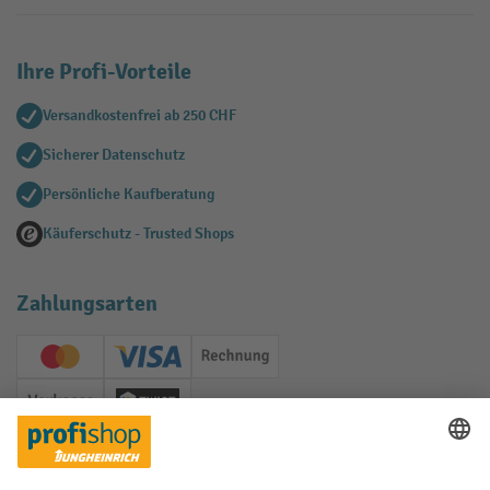
Ihre Profi-Vorteile
Versandkostenfrei ab 250 CHF
Sicherer Datenschutz
Persönliche Kaufberatung
Käuferschutz - Trusted Shops
Zahlungsarten
Creditcard (Master)
Creditcard (Visa)
Rechnung
Vorkasse
Twint
Soziale Netzwerke