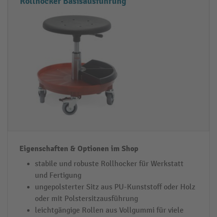
R
Ei
Rollhocker Basisausführung
o
g
l
e
l
n
h
s
o
c
c
h
k
af
e
t
r
e
-
n
T
&
y
O
stabile und robuste Rollhocker für Werkstatt
p
p
und Fertigung
ti
ungepolsterter Sitz aus PU-Kunststoff oder Holz
o
oder mit Polstersitzausführung
n
leichtgängige Rollen aus Vollgummi für viele