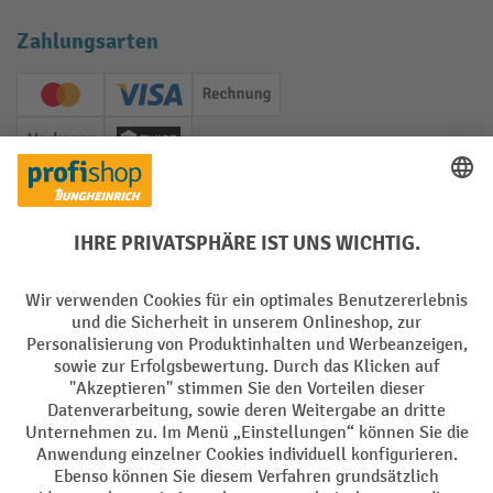
Zahlungsarten
Creditcard (Master)
Creditcard (Visa)
Rechnung
Vorkasse
Twint
Soziale Netzwerke
Facebook
YouTube
LinkedIn
Instagram
Sprachen
DE
FR
AGB
Impressum
Datenschutz
Privacy Settings