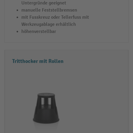
Untergründe geeignet
e
manuelle Feststellbremsen
n
mit Fusskreuz oder Tellerfuss mit
i
Werkzeugablage erhältlich
m
höhenverstellbar
S
h
o
p
Tritthocker mit Rollen