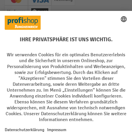
Creditcard (Master)
Creditcard (Visa)
Rechnung
Vorkasse
Twint
Soziale Netzwerke
Facebook
YouTube
LinkedIn
Instagram
Sprachen
DE
FR
AGB
Impressum
Datenschutz
Privacy Settings
Alle Preise exkl. gesetzl. Mehrwertsteuer zzgl.
Versandkosten
und ggf.
Nachnahmegebühren, wenn nicht anders angegeben.