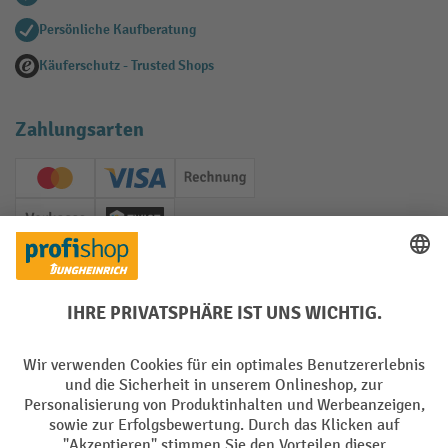
Persönliche Kaufberatung
Käuferschutz - Trusted Shops
Zahlungsarten
Creditcard (Master)
Creditcard (Visa)
Rechnung
Vorkasse
Twint
Soziale Netzwerke
Facebook
YouTube
LinkedIn
Instagram
Sprachen
DE
FR