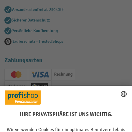
Versandkostenfrei ab 250 CHF
Sicherer Datenschutz
Persönliche Kaufberatung
Käuferschutz - Trusted Shops
Zahlungsarten
Creditcard (Master)
Creditcard (Visa)
Rechnung
Vorkasse
Twint
Soziale Netzwerke
Facebook
YouTube
LinkedIn
Instagram