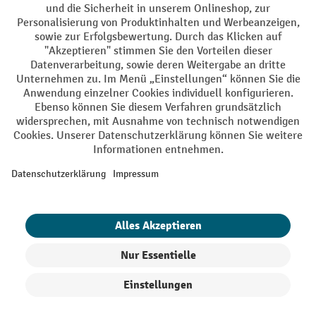
Sprachen
DE
FR
AGB
Impressum
Datenschutz
Privacy Settings
Alle Preise exkl. gesetzl. Mehrwertsteuer zzgl.
Versandkosten
und ggf.
Nachnahmegebühren, wenn nicht anders angegeben.
¹ Der Rabatt gilt so lange der Vorrat reicht. Der Rabatt gilt nicht auf
Sonderpreise. Eine Kombination mit anderen prozentualen Rabatten
oder Gutscheinen ist nicht möglich. | ² Der Rabatt wird einmalig bei
Erstregistrierung für den Newsletter gewährt. Der Gutschein ist 10
Tage gültig und kann ab einem Netto-Bestellwert von 250.- CHF online
eingelöst werden. Die Höhe des Rabatts variiert je nach
Produktkategorie und beträgt bis zu 10 % (10 % auf Lager, Umwelt,
Arbeitsschutz | 5% auf Werkstatt, Betrieb, Transport, Stapeln und
Heben | 7% auf Büro). Ausgenommen sind Elektro-Hubwagen,
Filter
Sortierung
Elektro-Hochhubwagen, Elektro-Stapler sowie Gebrauchtgeräte.