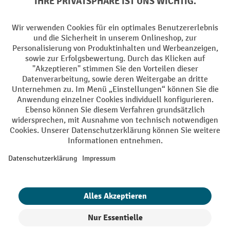
Facebook
YouTube
LinkedIn
Instagram
Sprachen
DE
FR
AGB
Impressum
Datenschutz
Privacy Settings
Alle Preise exkl. gesetzl. Mehrwertsteuer zzgl.
Versandkosten
und ggf.
Nachnahmegebühren, wenn nicht anders angegeben.
¹ Der Rabatt gilt so lange der Vorrat reicht. Der Rabatt gilt nicht auf
Sonderpreise. Eine Kombination mit anderen prozentualen Rabatten
oder Gutscheinen ist nicht möglich. | ² Der Rabatt wird einmalig bei
Erstregistrierung für den Newsletter gewährt. Der Gutschein ist 10
Tage gültig und kann ab einem Netto-Bestellwert von 250.- CHF online
eingelöst werden. Die Höhe des Rabatts variiert je nach
Produktkategorie und beträgt bis zu 10 % (10 % auf Lager, Umwelt,