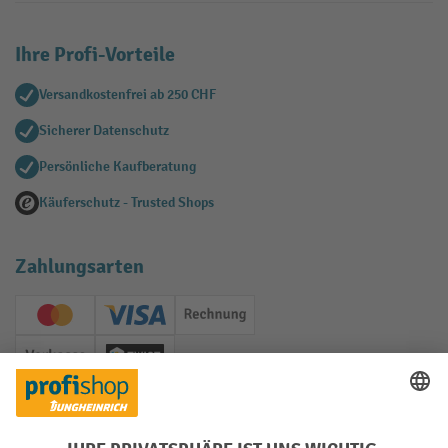
Ihre Profi-Vorteile
Versandkostenfrei ab 250 CHF
Sicherer Datenschutz
Persönliche Kaufberatung
Käuferschutz - Trusted Shops
Zahlungsarten
Creditcard (Master)
Creditcard (Visa)
Rechnung
Vorkasse
Twint
Soziale Netzwerke