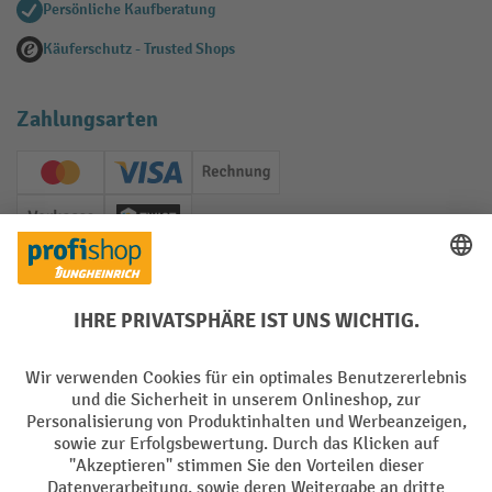
Persönliche Kaufberatung
Käuferschutz - Trusted Shops
Zahlungsarten
Creditcard (Master)
Creditcard (Visa)
Rechnung
Vorkasse
Twint
Soziale Netzwerke
Facebook
YouTube
LinkedIn
Instagram
Sprachen
DE
FR