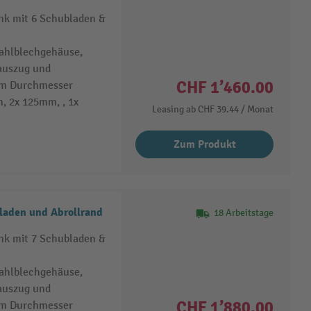
nk mit 6 Schubladen &
tahlblechgehäuse,
lauszug und
CHF 1’460.00
 mm Durchmesser
, 2x 125mm, , 1x
Leasing ab
CHF 39.44
/ Monat
Zum Produkt
laden und Abrollrand
18 Arbeitstage
nk mit 7 Schubladen &
tahlblechgehäuse,
lauszug und
CHF 1’880.00
 mm Durchmesser