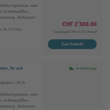
tahlblechgehäuse, zwei
 Schiebegriffen,
elauszug , Rollensatz
CHF 2’300.00
m, 6x 175 mm
Leasing ab
CHF 62.10
/ Monat
Zum Produkt
aden, Tür und
18 Arbeitstage
bladen / Tür &
tahlblechgehäuse, zwei
 Schiebegriffen,
elauszug , Rollensatz