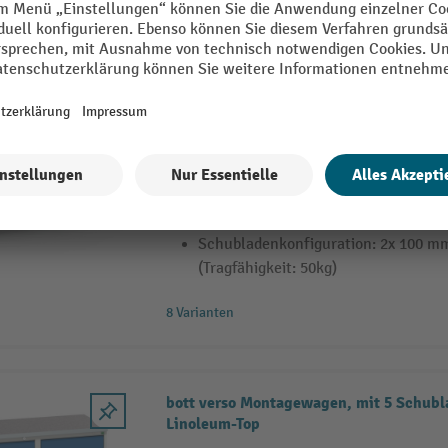
bott verso Werkstattwagen, mit 5 Schub
Top
bott verso mobiler Schubladenschra
Multiplex-Auflage
Mit stabilem, vollverschweisstem S
Schiebegriffen, Schubladen mit Vol
Einzelauszug , Rollensatz mit 125
Schubladenkonfiguration: 2x 100 m
(Tragfähigkeit: 50kg)
8 Varianten
bott verso Montagewagen, mit 5 Schubl
Linoleum-Top