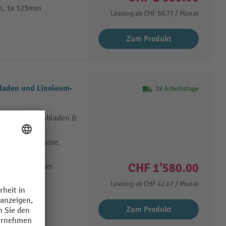
m, 1x 125mm
Leasing ab
CHF 50.77
/ Monat
Zum Produkt
bladen und Linoleum-
18 Arbeitstage
nk mit 5 Schubladen &
tahlblechgehäuse,
lauszug und
CHF 1’580.00
 mm Durchmesser
m, 3x 175 mm
Leasing ab
CHF 42.67
/ Monat
Zum Produkt