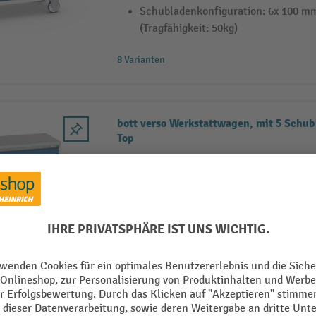
Schubladenkonfiguration: 6x 100 m
(Tragfähigkeit: 50kg)
8 Varianten
bott verso Werkstattwagen, mit 5 Schu
Top
bott verso mobiler Schubladenschra
Linoleum-Auflage
Mit stabilem, vollverschweisstem S
Schiebegriffen, Schubladen mit Vol
Einzelauszug , Rollensatz mit 125
Schubladenkonfiguration: 2x 100 m
(Tragfähigkeit: 50 kg)
8 Varianten