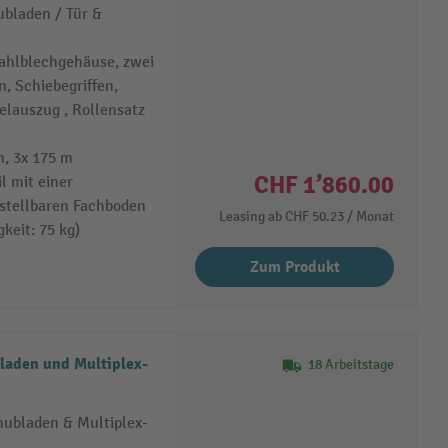
bladen / Tür &
tahlblechgehäuse, zwei
 Schiebegriffen,
elauszug , Rollensatz
, 3x 175 m
CHF 1’860.00
l mit einer
stellbaren Fachboden
Leasing ab
CHF 50.23
/ Monat
keit: 75 kg)
Zum Produkt
laden und Multiplex-
18 Arbeitstage
hubladen & Multiplex-