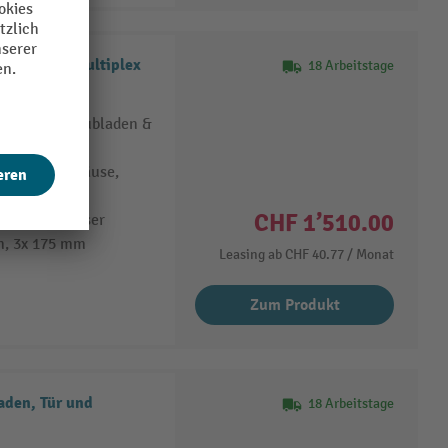
laden und Multiplex
18 Arbeitstage
nk mit 5 Schubladen &
tahlblechgehäuse,
lauszug und
CHF 1’510.00
 mm Durchmesser
m, 3x 175 mm
Leasing ab
CHF 40.77
/ Monat
Zum Produkt
aden, Tür und
18 Arbeitstage