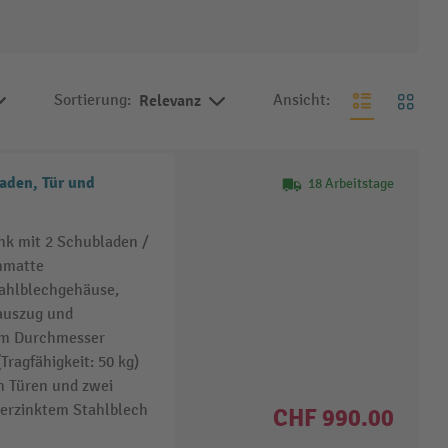
Sortierung:
Relevanz
Ansicht:
aden, Tür und
18 Arbeitstage
nk mit 2 Schubladen /
hmatte
tahlblechgehäuse,
lauszug und
 mm Durchmesser
ragfähigkeit: 50 kg)
n Türen und zwei
verzinktem Stahlblech
CHF 990.00