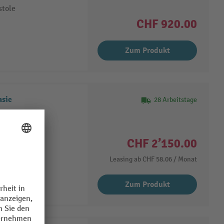
stole
CHF 920.00
Zum Produkt
asic
28 Arbeitstage
t
CHF 2’150.00
stole
Leasing ab
CHF 58.06
/ Monat
Zum Produkt