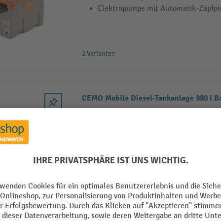
Elektropumpe mit Automatik-Zapfpi
2 Varianten
CEMO Mobile Diesel-Tankanlage 980 l B
Mit ADR-Zulassung für den Transpor
Robuster Polyethylen-Behälter (PE)
Elektropumpe mit Automatik-Zapfpi
3 Varianten