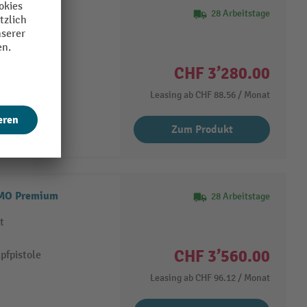
Premium
28 Arbeitstage
t
CHF 3’280.00
pfpistole
Leasing ab
CHF 88.56
/ Monat
Zum Produkt
EMO Premium
28 Arbeitstage
t
CHF 3’560.00
pfpistole
Leasing ab
CHF 96.12
/ Monat