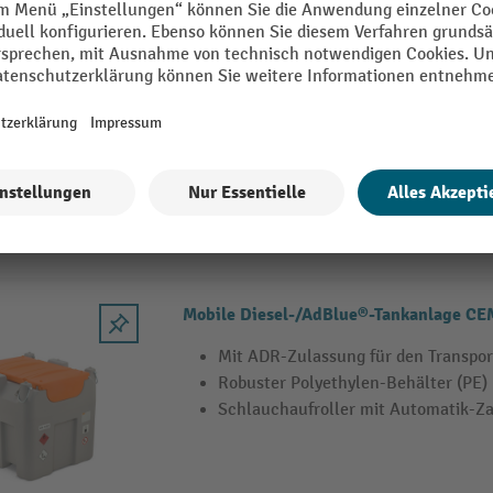
CEMO Mobile Diesel-Tankanlage 980 l 
Mit ADR-Zulassung für den Transpor
Robuster Polyethylen-Behälter (PE)
Schlauchaufroller mit Automatik-Za
3 Varianten
Mobile Diesel-/AdBlue®-Tankanlage C
Mit ADR-Zulassung für den Transpor
Robuster Polyethylen-Behälter (PE)
Schlauchaufroller mit Automatik-Za