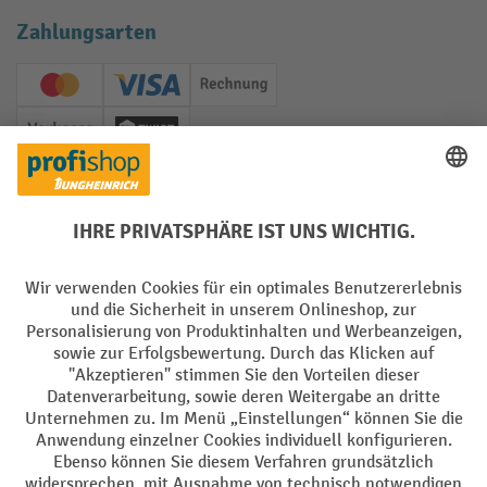
Zahlungsarten
Creditcard (Master)
Creditcard (Visa)
Rechnung
Vorkasse
Twint
Soziale Netzwerke
Facebook
YouTube
LinkedIn
Instagram
Sprachen
DE
FR
AGB
Impressum
Datenschutz
Privacy Settings