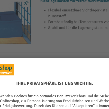
Sichtlagerkasten für fetra® Werkstück
Flexibel einsetzbare Sichtlagerkist
Kunststoff
Formbeständig bei Temperaturen von 
Stabil und für die Lagerung stapelba
fetra® Sichtlagerkasten
Robuster Sichtkasten aus hochwert
Für Rollenbahnen und sichere Stape
Resistent gegen gebräuchliche Säu