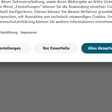
5 Varianten
Scharnierdeckel für fetra® Eurokasten
Stabiler Scharnierdeckel für Euroka
Aus hochwertigem, schlagfestem Kun
Temperaturbeständig von -40 bis +10