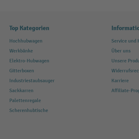
Top Kategorien
Informati
Hochhubwagen
Service und H
Werkbänke
Über uns
Elektro-Hubwagen
Unsere Produ
Gitterboxen
Widerrufsrec
Industriestaubsauger
Karriere
Sackkarren
Affiliate-Pr
Palettenregale
Scherenhubtische