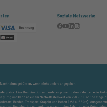
rten
Soziale Netzwerke
Facebook
YouTube
LinkedIn
Instagram
ard (Master)
Creditcard (Visa)
Rechnung
se
Twint
 Nachnahmegebühren, wenn nicht anders angegeben.
f Sonderpreise. Eine Kombination mit anderen prozentualen Rabatten oder Guts
ge gültig und kann ab einem Netto-Bestellwert von 250.- CHF online eingelö
 Werkstatt, Betrieb, Transport, Stapeln und Heben | 7% auf Büro). Ausgen
derpreise. Kombination mit anderen prozentualen Rabatten oder Gutscheine