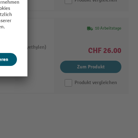
Produkt vergleichen
10 Arbeitstage
sten fetra®
ststoff (Polyethylen)
CHF 26.00
0 °C
Zum Produkt
Produkt vergleichen