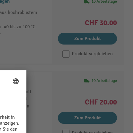
wagen
10 Arbeitstage
e aus hochrobustem
CHF 30.00
-40 bis zu 100 °C
r
Zum Produkt
Produkt vergleichen
10 Arbeitstage
igem Kunststoff
lung geeignet
CHF 20.00
ren und Laugen
Zum Produkt