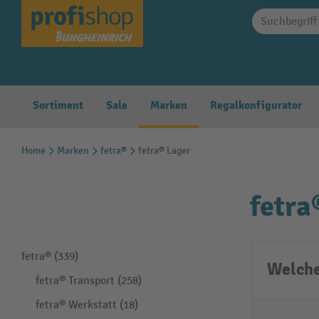
springen
Zur Hauptnavigation springen
Sortiment
Sale
Marken
Regalkonfigurator
Home
Marken
fetra®
fetra® Lager
fetra
fetra® (339)
Welche
fetra® Transport (258)
fetra® Werkstatt (18)