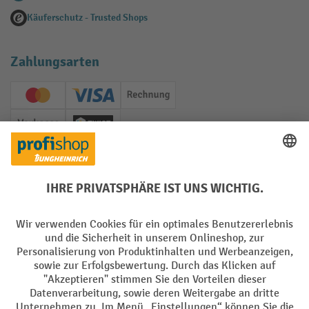
Käuferschutz - Trusted Shops
Zahlungsarten
Creditcard (Master)
Creditcard (Visa)
Rechnung
Vorkasse
Twint
Soziale Netzwerke
Facebook
YouTube
LinkedIn
Instagram
Sprachen
DE
FR