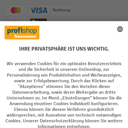
Creditcard (Master)
Creditcard (Visa)
Rechnung
Vorkasse
Twint
Soziale Netzwerke
Facebook
YouTube
LinkedIn
Instagram
Sprachen
DE
FR
AGB
Impressum
Datenschutz
Privacy Settings
Alle Preise exkl. gesetzl. Mehrwertsteuer zzgl.
Versandkosten
und ggf.