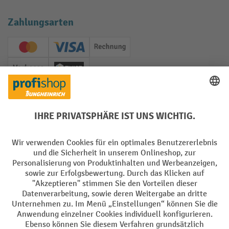
Zahlungsarten
Creditcard (Master)
Creditcard (Visa)
Rechnung
Vorkasse
Twint
Soziale Netzwerke
Facebook
YouTube
LinkedIn
Instagram
Sprachen
DE
FR