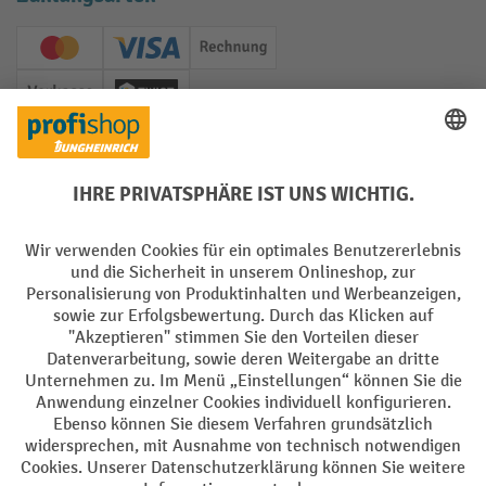
Creditcard (Master)
Creditcard (Visa)
Rechnung
Vorkasse
Twint
Soziale Netzwerke
Facebook
YouTube
LinkedIn
Instagram
Sprachen
DE
FR
AGB
Impressum
Datenschutz
Privacy Settings
Alle Preise exkl. gesetzl. Mehrwertsteuer zzgl.
Versandkosten
und ggf.