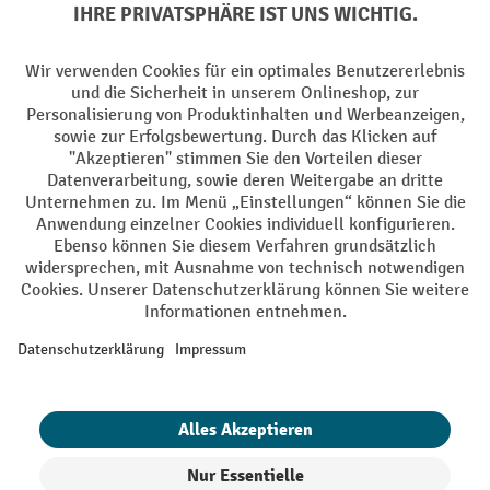
Facebook
YouTube
LinkedIn
Instagram
Sprachen
DE
FR
AGB
Impressum
Datenschutz
Privacy Settings
Alle Preise exkl. gesetzl. Mehrwertsteuer zzgl.
Versandkosten
und ggf.
Nachnahmegebühren, wenn nicht anders angegeben.
¹ Der Rabatt gilt so lange der Vorrat reicht. Der Rabatt gilt nicht auf
Sonderpreise. Eine Kombination mit anderen prozentualen Rabatten
oder Gutscheinen ist nicht möglich. | ² Der Rabatt wird einmalig bei
Erstregistrierung für den Newsletter gewährt. Der Gutschein ist 10
Tage gültig und kann ab einem Netto-Bestellwert von 250.- CHF online
eingelöst werden. Die Höhe des Rabatts variiert je nach