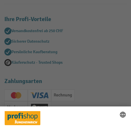
Ihre Profi-Vorteile
Versandkostenfrei ab 250 CHF
Sicherer Datenschutz
Persönliche Kaufberatung
Käuferschutz - Trusted Shops
Zahlungsarten
Creditcard (Master)
Creditcard (Visa)
Rechnung
Vorkasse
Twint
Soziale Netzwerke