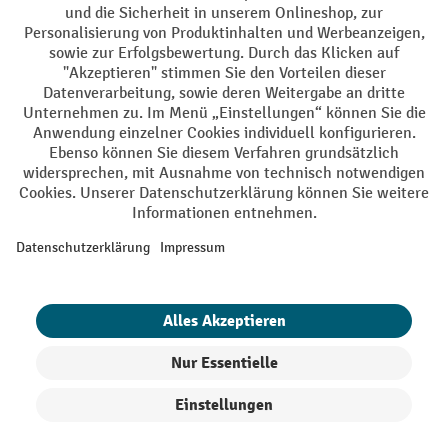
Sprachen
DE
FR
AGB
Impressum
Datenschutz
Privacy Settings
Alle Preise exkl. gesetzl. Mehrwertsteuer zzgl.
Versandkosten
und ggf.
Nachnahmegebühren, wenn nicht anders angegeben.
¹ Der Rabatt gilt so lange der Vorrat reicht. Der Rabatt gilt nicht auf
Sonderpreise. Eine Kombination mit anderen prozentualen Rabatten
oder Gutscheinen ist nicht möglich. | ² Der Rabatt wird einmalig bei
Erstregistrierung für den Newsletter gewährt. Der Gutschein ist 10
Tage gültig und kann ab einem Netto-Bestellwert von 250.- CHF online
eingelöst werden. Die Höhe des Rabatts variiert je nach
Produktkategorie und beträgt bis zu 10 % (10 % auf Lager, Umwelt,
Arbeitsschutz | 5% auf Werkstatt, Betrieb, Transport, Stapeln und
Heben | 7% auf Büro). Ausgenommen sind Elektro-Hubwagen,
Filter
Sortierung
Elektro-Hochhubwagen, Elektro-Stapler sowie Gebrauchtgeräte.