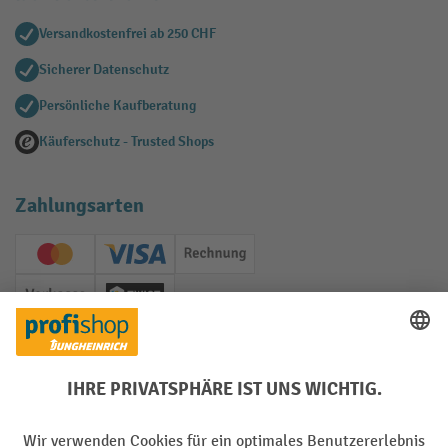
Versandkostenfrei ab 250 CHF
Sicherer Datenschutz
Persönliche Kaufberatung
Käuferschutz - Trusted Shops
Zahlungsarten
Creditcard (Master)
Creditcard (Visa)
Rechnung
Vorkasse
Twint
Soziale Netzwerke
Facebook
YouTube
LinkedIn
Instagram