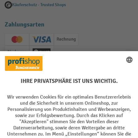
Käuferschutz - Trusted Shops
Zahlungsarten
Creditcard (Master)
Creditcard (Visa)
Rechnung
Vorkasse
Twint
Soziale Netzwerke
Facebook
YouTube
LinkedIn
Instagram
Sprachen
DE
FR