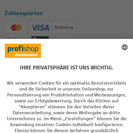
Zahlungsarten
Creditcard (Master)
Creditcard (Visa)
Rechnung
Vorkasse
Twint
Soziale Netzwerke
Facebook
YouTube
LinkedIn
Instagram
Sprachen
DE
FR