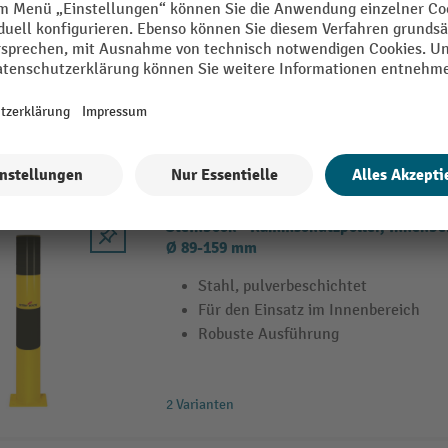
Aus robustem Gusseisen gefertigter
Sorgt für zuverlässigen Halt
Mit praktischer Ambossfläche
Steinbock® Rammschutzpoller, Innenbe
Ø 89-159 mm
Stahl, pulverbeschichtet
Für den Einsatz im Innenbereich
Robuste Ausführung
2 Varianten