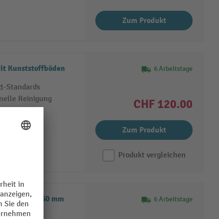
Zum Produkt
it Kunststoffböden
6 Arbeitstage
/1-Standards
nelle Reinigung
CHF 120.00
Zum Produkt
Produkt vergleichen
 Gusseisen, 150 mm
6 Arbeitstage