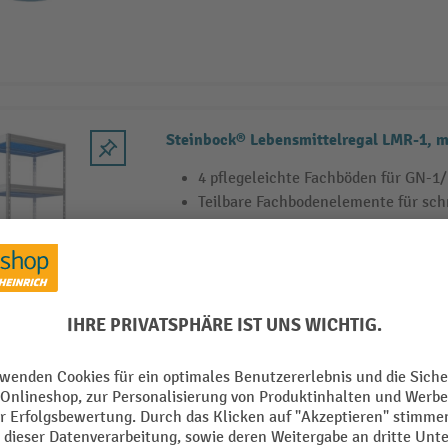
Steinbock® Lebensmittelregal LMR-1, m
4 pflegeleichte Fachböden für GN-1
Teilbare Fachbodenelemente für sch
Steckmontage ohne Werkzeug
3 Varianten
Steinbock® Schraubstock, feststehend,
Backenbreite