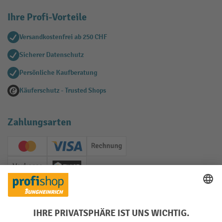
Ihre Profi-Vorteile
Versandkostenfrei ab 250 CHF
Sicherer Datenschutz
Persönliche Kaufberatung
Käuferschutz - Trusted Shops
Zahlungsarten
Creditcard (Master)
Creditcard (Visa)
Rechnung
Vorkasse
Twint
Soziale Netzwerke
Facebook
YouTube
LinkedIn
Instagram