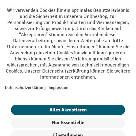
Sprachen
DE
FR
AGB
Impressum
Datenschutz
Privacy Settings
Alle Preise exkl. gesetzl. Mehrwertsteuer zzgl.
Versandkosten
und ggf.
Nachnahmegebühren, wenn nicht anders angegeben.
¹ Der Rabatt gilt so lange der Vorrat reicht. Der Rabatt gilt nicht auf
Sonderpreise. Eine Kombination mit anderen prozentualen Rabatten
oder Gutscheinen ist nicht möglich. | ² Der Rabatt wird einmalig bei
Erstregistrierung für den Newsletter gewährt. Der Gutschein ist 10
Tage gültig und kann ab einem Netto-Bestellwert von 250.- CHF online
eingelöst werden. Die Höhe des Rabatts variiert je nach
Produktkategorie und beträgt bis zu 10 % (10 % auf Lager, Umwelt,
Arbeitsschutz | 5% auf Werkstatt, Betrieb, Transport, Stapeln und