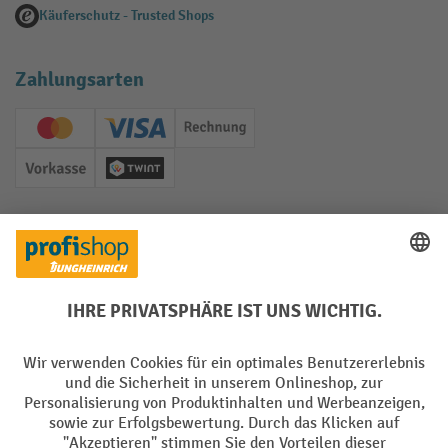
Käuferschutz - Trusted Shops
Zahlungsarten
Creditcard (Master)
Creditcard (Visa)
Rechnung
Vorkasse
Twint
Soziale Netzwerke
Facebook
YouTube
LinkedIn
Instagram
Sprachen
DE
FR