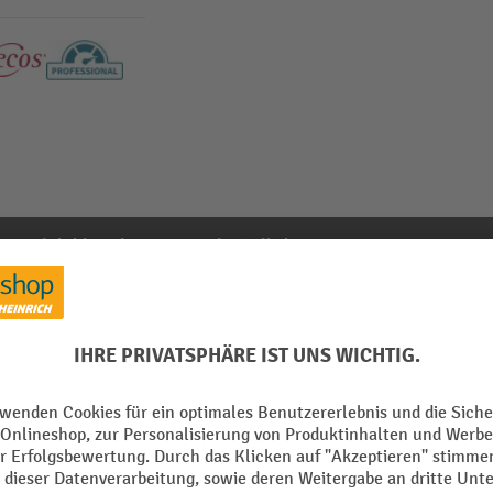
Produkthinweise
Passende Artikel
ank Typ 90, Breite 1.200 mm
Aus der Kategorie:
Zubehör für Gefahrstoffschränke
 mm
Segment