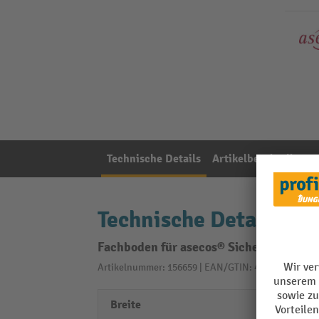
Technische Details
Artikelbeschreibung
Technische Details
Fachboden für asecos® Sicherheitsschr
Artikelnummer: 156659 | EAN/GTIN: 4250101138065
Breite
1200