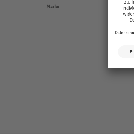
Marke
aseco