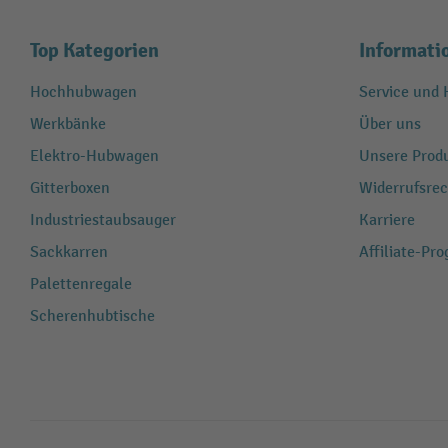
Top Kategorien
Informati
Hochhubwagen
Service und H
Werkbänke
Über uns
Elektro-Hubwagen
Unsere Produ
Gitterboxen
Widerrufsrec
Industriestaubsauger
Karriere
Sackkarren
Affiliate-Pr
Palettenregale
Scherenhubtische