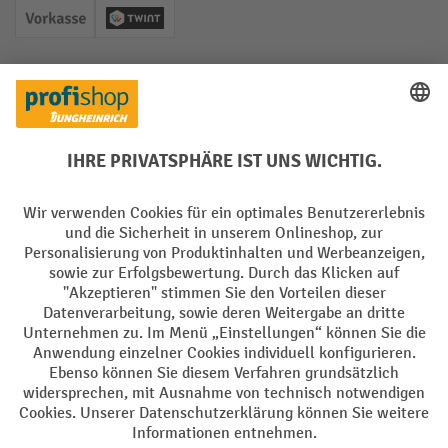
Vorkasse
Twint
Soziale Netzwerke
Facebook
YouTube
LinkedIn
Instagram
Sprachen
DE
FR
AGB
Impressum
Datenschutz
Privacy Settings
Alle Preise exkl. gesetzl. Mehrwertsteuer zzgl.
Versandkosten
und ggf.
Nachnahmegebühren, wenn nicht anders angegeben.
¹ Der Rabatt gilt so lange der Vorrat reicht. Der Rabatt gilt nicht auf