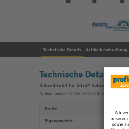
Technische Details
Artikelbeschreibung
Technische Details
Schreibtafel für fetra® Schiebebügel, 
Artikelnummer: 101966 | EAN/GTIN: 4017976012902
Breite
265 
Eigengewicht
2 kg