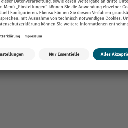
-Dekor
Segment
Tiefe