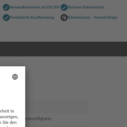
Versandkostenfrei ab 250 CHF
Sicherer Datenschutz
Persönliche Kaufberatung
Käuferschutz - Trusted Shops
fetra®
Holzwerkstoffplatte