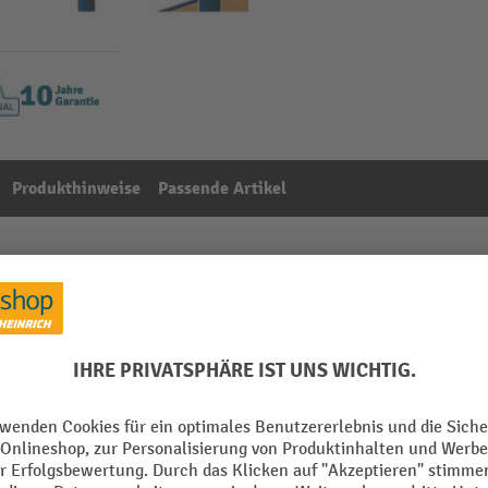
Produkthinweise
Passende Artikel
Format DIN A4
Aus der Kategorie:
Zubehör für Plattformwagen
mm
Marke
Material