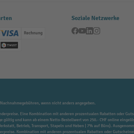
rten
Soziale Netzwerke
Facebook
YouTube
LinkedIn
Instagram
ard (Master)
Creditcard (Visa)
Rechnung
se
Twint
 Nachnahmegebühren, wenn nicht anders angegeben.
f Sonderpreise. Eine Kombination mit anderen prozentualen Rabatten oder Guts
ge gültig und kann ab einem Netto-Bestellwert von 250.- CHF online eingelö
 Werkstatt, Betrieb, Transport, Stapeln und Heben | 7% auf Büro). Ausgen
derpreise. Kombination mit anderen prozentualen Rabatten oder Gutscheine