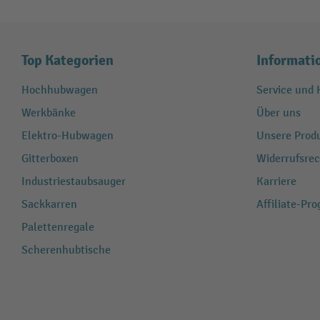
Top Kategorien
Informati
Hochhubwagen
Service und H
Werkbänke
Über uns
Elektro-Hubwagen
Unsere Produ
Gitterboxen
Widerrufsrec
Industriestaubsauger
Karriere
Sackkarren
Affiliate-Pr
Palettenregale
Scherenhubtische