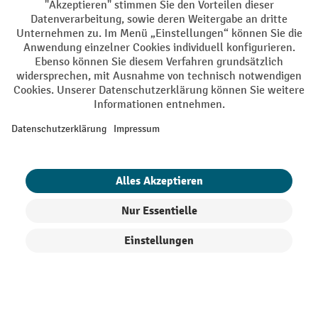
DE
FR
AGB
Impressum
Datenschutz
Privacy Settings
Alle Preise exkl. gesetzl. Mehrwertsteuer zzgl.
Versandkosten
und ggf.
Nachnahmegebühren, wenn nicht anders angegeben.
¹ Der Rabatt gilt so lange der Vorrat reicht. Der Rabatt gilt nicht auf
Sonderpreise. Eine Kombination mit anderen prozentualen Rabatten
oder Gutscheinen ist nicht möglich. | ² Der Rabatt wird einmalig bei
Erstregistrierung für den Newsletter gewährt. Der Gutschein ist 10
Tage gültig und kann ab einem Netto-Bestellwert von 250.- CHF online
eingelöst werden. Die Höhe des Rabatts variiert je nach
Produktkategorie und beträgt bis zu 10 % (10 % auf Lager, Umwelt,
Arbeitsschutz | 5% auf Werkstatt, Betrieb, Transport, Stapeln und
Heben | 7% auf Büro). Ausgenommen sind Elektro-Hubwagen,
Filter
Sortierung
Elektro-Hochhubwagen, Elektro-Stapler sowie Gebrauchtgeräte.
Ausschluss von Werkzeug. Gilt nicht auf Sonderpreise. Kombination
mit anderen prozentualen Rabatten oder Gutscheinen nicht möglich.