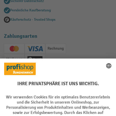
Sicherer Datenschutz
Persönliche Kaufberatung
Käuferschutz - Trusted Shops
Zahlungsarten
Creditcard (Master)
Creditcard (Visa)
Rechnung
Vorkasse
Twint
Soziale Netzwerke
Facebook
YouTube
LinkedIn
Instagram
Sprachen