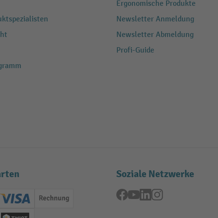
Ergonomische Produkte
ktspezialisten
Newsletter Anmeldung
ht
Newsletter Abmeldung
Profi-Guide
ogramm
rten
Soziale Netzwerke
Facebook
YouTube
LinkedIn
Instagram
ard (Master)
Creditcard (Visa)
Rechnung