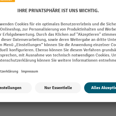
m
Länge
m
Marke
utomatisch
Material
ll
Oberfläche
m
Reissfestigkeit
Rollenlänge
Alle technische Details anzeigen