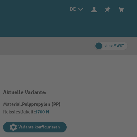
DE
ohne MWST
Aktuelle Variante:
Polypropylen (PP)
Material:
1700 N
Reissfestigkeit:
Variante konfigurieren