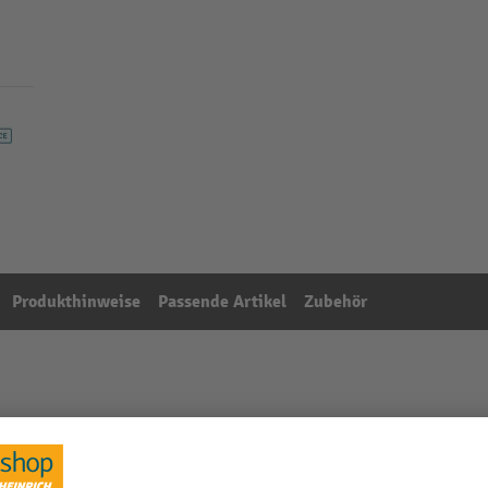
Produkthinweise
Passende Artikel
Zubehör
ort, gewaffelt, 16 mm x 2.000 lfm., Kern-Ø 406 mm, St
Aus der Kategorie:
PP-Umreifungsbänder