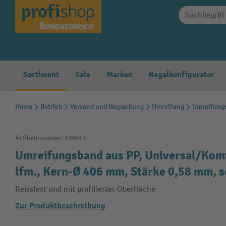
springen
Zur Hauptnavigation springen
Sortiment
Sale
Marken
Regalkonfigurator
Home
Betrieb
Versand und Verpackung
Umreifung
Umreifung
Artikelnummer:
109613
Umreifungsband aus PP, Universal/Komf
lfm., Kern-Ø 406 mm, Stärke 0,58 mm, 
Reissfest und mit profilierter Oberfläche
Zur Produktbeschreibung