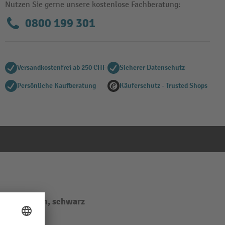
Nutzen Sie gerne unsere kostenlose Fachberatung:
0800 199 301
Versandkostenfrei ab 250 CHF
Sicherer Datenschutz
Persönliche Kaufberatung
Käuferschutz - Trusted Shops
ärke 0,58 mm, schwarz