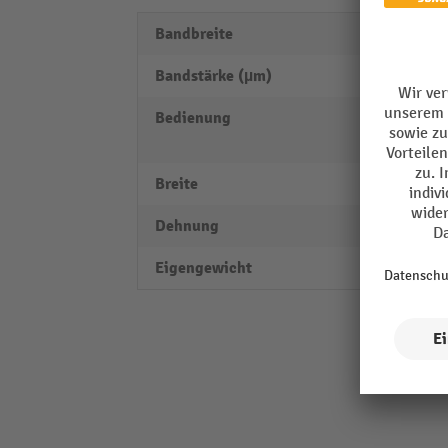
Bandbreite
16 m
Bandstärke (µm)
580 µ
Bedienung
halba
manue
Breite
16 m
Dehnung
26 %
Eigengewicht
9 kg