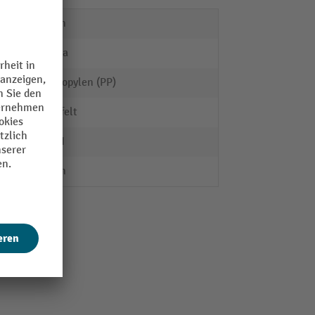
2000 m
bawepa
Polypropylen (PP)
gewaffelt
1700 N
2000 m