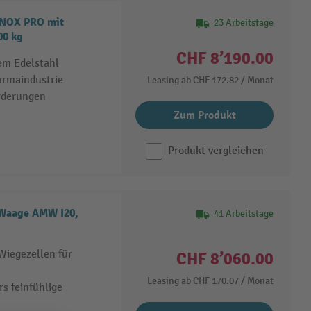
INOX PRO mit
23 Arbeitstage
00 kg
CHF 8’190.00
em Edelstahl
armaindustrie
Leasing ab
CHF 172.82
/ Monat
rderungen
Zum Produkt
Produkt vergleichen
 Waage AMW I20,
41 Arbeitstage
iegezellen für
CHF 8’060.00
Leasing ab
CHF 170.07
/ Monat
s feinfühlige