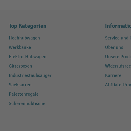
Top Kategorien
Informati
Hochhubwagen
Service und H
Werkbänke
Über uns
Elektro-Hubwagen
Unsere Produ
Gitterboxen
Widerrufsrec
Industriestaubsauger
Karriere
Sackkarren
Affiliate-Pr
Palettenregale
Scherenhubtische