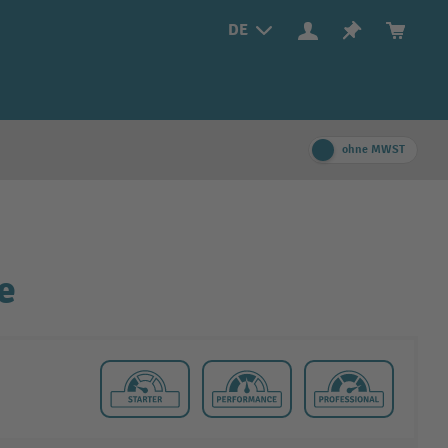
DE
ohne MWST
e