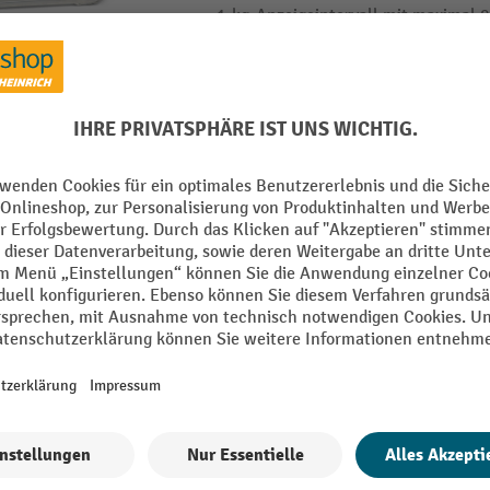
1-kg-Anzeigeintervall mit maximal
Messbereich
Ravas Edelstahl-Hubwagen mit Waage 
Mehrbereichsanzeige Touch, Tragfähigke
Vollständig aus korrosionsbeständig
Einsatz in der Lebensmittel- und Ph
Erfüllt besonders hohe Hygieneanfo