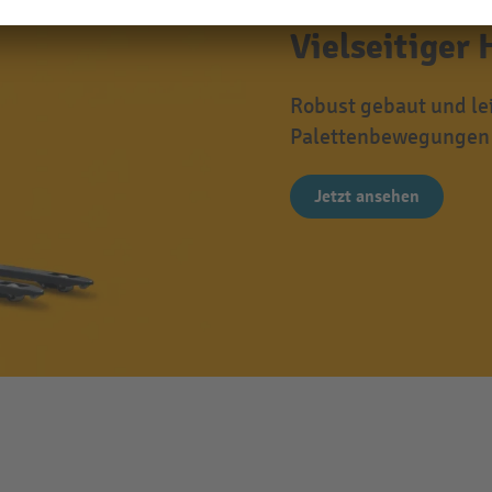
Vielseitiger 
Robust gebaut und lei
Palettenbewegungen 
Jetzt ansehen