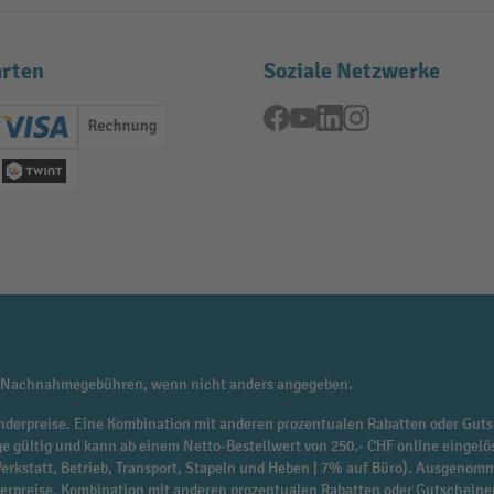
rten
Soziale Netzwerke
Facebook
YouTube
LinkedIn
Instagram
ard (Master)
Creditcard (Visa)
Rechnung
se
Twint
 Nachnahmegebühren, wenn nicht anders angegeben.
f Sonderpreise. Eine Kombination mit anderen prozentualen Rabatten oder Guts
ge gültig und kann ab einem Netto-Bestellwert von 250.- CHF online eingelö
 Werkstatt, Betrieb, Transport, Stapeln und Heben | 7% auf Büro). Ausgen
derpreise. Kombination mit anderen prozentualen Rabatten oder Gutscheine