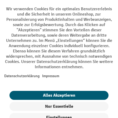
Sprachen
DE
FR
AGB
Impressum
Datenschutz
Privacy Settings
Alle Preise exkl. gesetzl. Mehrwertsteuer zzgl.
Versandkosten
und ggf.
Nachnahmegebühren, wenn nicht anders angegeben.
¹ Der Rabatt gilt so lange der Vorrat reicht. Der Rabatt gilt nicht auf
Sonderpreise. Eine Kombination mit anderen prozentualen Rabatten
oder Gutscheinen ist nicht möglich. | ² Der Rabatt wird einmalig bei
Erstregistrierung für den Newsletter gewährt. Der Gutschein ist 10
Tage gültig und kann ab einem Netto-Bestellwert von 250.- CHF online
eingelöst werden. Die Höhe des Rabatts variiert je nach
Produktkategorie und beträgt bis zu 10 % (10 % auf Lager, Umwelt,
Arbeitsschutz | 5% auf Werkstatt, Betrieb, Transport, Stapeln und