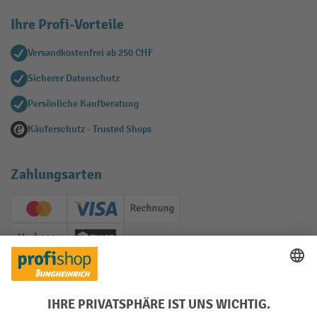
Ihre Profi-Vorteile
Versandkostenfrei ab 250 CHF
Sicherer Datenschutz
Persönliche Kaufberatung
Käuferschutz - Trusted Shops
Zahlungsarten
Creditcard (Master)
Creditcard (Visa)
Rechnung
Vorkasse
Twint
Soziale Netzwerke
Facebook
YouTube
LinkedIn
Instagram