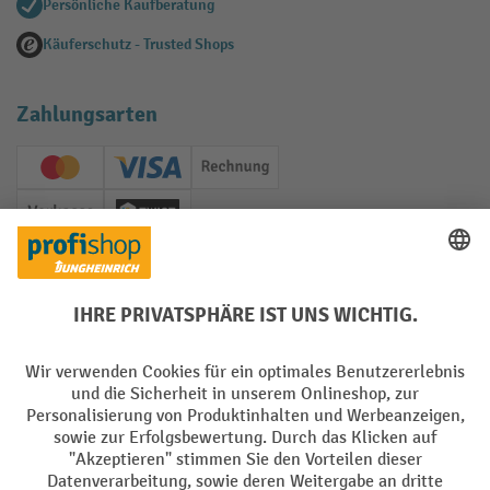
Persönliche Kaufberatung
Käuferschutz - Trusted Shops
Zahlungsarten
Creditcard (Master)
Creditcard (Visa)
Rechnung
Vorkasse
Twint
Soziale Netzwerke
Facebook
YouTube
LinkedIn
Instagram
Sprachen
DE
FR