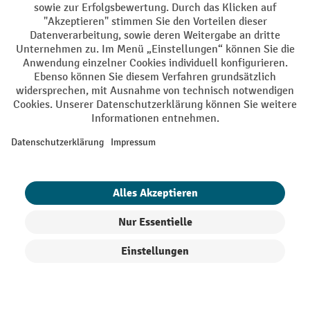
DE
FR
AGB
Impressum
Datenschutz
Privacy Settings
Alle Preise exkl. gesetzl. Mehrwertsteuer zzgl.
Versandkosten
und ggf.
Nachnahmegebühren, wenn nicht anders angegeben.
¹ Der Rabatt gilt so lange der Vorrat reicht. Der Rabatt gilt nicht auf
Sonderpreise. Eine Kombination mit anderen prozentualen Rabatten
oder Gutscheinen ist nicht möglich. | ² Der Rabatt wird einmalig bei
Erstregistrierung für den Newsletter gewährt. Der Gutschein ist 10
Tage gültig und kann ab einem Netto-Bestellwert von 250.- CHF online
eingelöst werden. Die Höhe des Rabatts variiert je nach
Produktkategorie und beträgt bis zu 10 % (10 % auf Lager, Umwelt,
Arbeitsschutz | 5% auf Werkstatt, Betrieb, Transport, Stapeln und
Heben | 7% auf Büro). Ausgenommen sind Elektro-Hubwagen,
Filter
Sortierung
Elektro-Hochhubwagen, Elektro-Stapler sowie Gebrauchtgeräte.
Ausschluss von Werkzeug. Gilt nicht auf Sonderpreise. Kombination
mit anderen prozentualen Rabatten oder Gutscheinen nicht möglich.