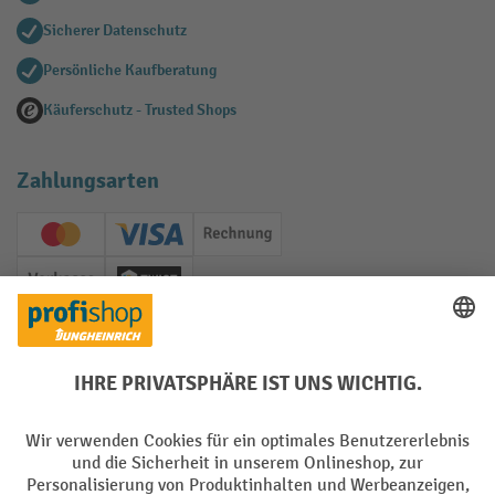
Sicherer Datenschutz
Persönliche Kaufberatung
Käuferschutz - Trusted Shops
Zahlungsarten
Creditcard (Master)
Creditcard (Visa)
Rechnung
Vorkasse
Twint
Soziale Netzwerke
Facebook
YouTube
LinkedIn
Instagram
Sprachen