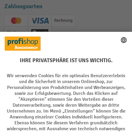
Zahlungsarten
Creditcard (Master)
Creditcard (Visa)
Rechnung
Vorkasse
Twint
Soziale Netzwerke
Facebook
YouTube
LinkedIn
Instagram
Sprachen
DE
FR
AGB
Impressum
Datenschutz
Privacy Settings