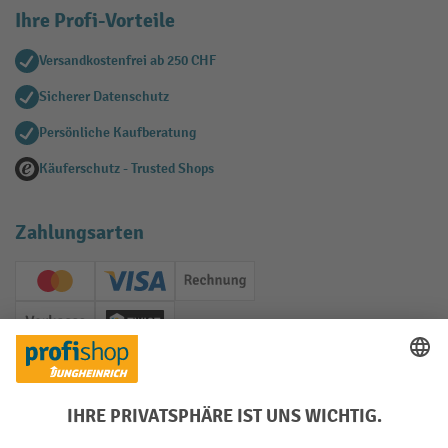
Ihre Profi-Vorteile
Versandkostenfrei ab 250 CHF
Sicherer Datenschutz
Persönliche Kaufberatung
Käuferschutz - Trusted Shops
Zahlungsarten
Creditcard (Master)
Creditcard (Visa)
Rechnung
Vorkasse
Twint
Soziale Netzwerke
Facebook
YouTube
LinkedIn
Instagram