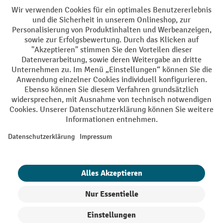
Sprachen
DE
FR
AGB
Impressum
Datenschutz
Privacy Settings
Alle Preise exkl. gesetzl. Mehrwertsteuer zzgl.
Versandkosten
und ggf.
Nachnahmegebühren, wenn nicht anders angegeben.
¹ Der Rabatt gilt so lange der Vorrat reicht. Der Rabatt gilt nicht auf
Sonderpreise. Eine Kombination mit anderen prozentualen Rabatten
oder Gutscheinen ist nicht möglich. | ² Der Rabatt wird einmalig bei
Erstregistrierung für den Newsletter gewährt. Der Gutschein ist 10
Tage gültig und kann ab einem Netto-Bestellwert von 250.- CHF online
eingelöst werden. Die Höhe des Rabatts variiert je nach
Produktkategorie und beträgt bis zu 10 % (10 % auf Lager, Umwelt,
Arbeitsschutz | 5% auf Werkstatt, Betrieb, Transport, Stapeln und
Heben | 7% auf Büro). Ausgenommen sind Elektro-Hubwagen,