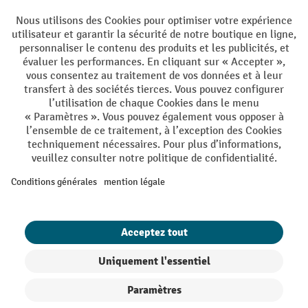
Langues
DE
FR
Conditions générales de vente
Mentions Légales
Protection des Données
Politique de cookies
All prices excl. VAT plus
shipping costs
and possible delivery charges,
if not stated otherwise.
¹ La remise est valable jusqu'à épuisement des stocks. La remise ne
s'applique pas aux prix spéciaux. Il n'est pas possible de le combiner
avec d'autres réductions en pourcentage ou bons de réduction. | ² Une
réduction unique est offerte lors de la première inscription à la
newsletter. Le bon, valable 10 jours, peut être utilisé en ligne pour
toute commande d'un montant net minimum de CHF 250. Le
pourcentage de remise varie selon la catégorie de produits, pouvant
atteindre jusqu'à 10 %. Les transpalettes électriques, les gerbeurs