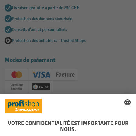
Livraison gratuite à partir de 250 CHF
Protection des données sécurisée
Conseils d'achat personnalisés
Protection des acheteurs - Trusted Shops
Modes de paiement
Creditcard (Master)
Creditcard (Visa)
Facture
Paiement anticipé
Twint
Réseaux sociaux
Facebook
YouTube
LinkedIn
Instagram