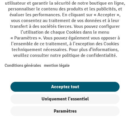
peser de lourdes charges jusqu’à 3 000 kg. Utilisez un
gerbeur électrique
pour déplacer de telles
marchandises sur la rampe.
Balance de comptage
: programmable via un bloc de
touches, cette balance présente trois affichages vous
permettant de lire simultanément le poids, le poids
unitaire et le nombre de pièces. Sa surface en acier
inoxydable anticorrosion permet de lessiver la plate-
forme de pesage.
Balance compacte
: polyvalente avec de nombreuses
fonctions telles que le tarage, l'ajustement, le
comptage et la formulation. Elle convient aux articles
légers. Sa petite taille et son mode sans fil en option
permettent de la transporter confortablement sur le
site d'utilisation.
Afin d’éviter tout risque, l'utilisation des balances en acier
Filtre
Triage
inoxydable peut se faire dans des environnements humides
règles d'hygiène
et soumis à des
, comme dans l'industrie