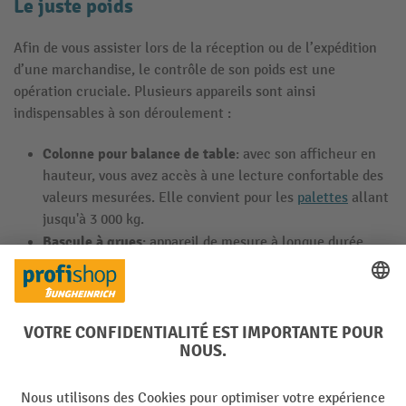
Le juste poids
Afin de vous assister lors de la réception ou de l’expédition
d’une marchandise, le contrôle de son poids est une
opération cruciale. Plusieurs appareils sont ainsi
indispensables à son déroulement :
Colonne pour balance de table
: avec son afficheur en
hauteur, vous avez accès à une lecture confortable des
valeurs mesurées. Elle convient pour les
palettes
allant
jusqu'à 3 000 kg.
Bascule à grues
: appareil de mesure à longue durée
d’utilisation et sans fil pour déterminer le poids net
d’une très lourde charge. Elle est dotée de fonctions
polyvalentes, dont dix emplacements mémoire et une
mémoire de totalisation pour additionner des valeurs
individuelles.
Rampe d’accès pour bascule stationnaire
: disponible
dans différentes largeurs, cette rampe vous permet de