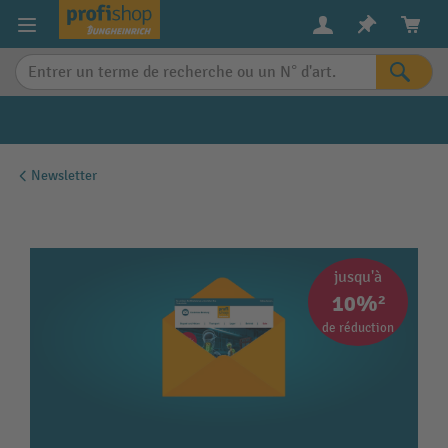
in content
Newsletter
jusqu'à
10%²
de réduction