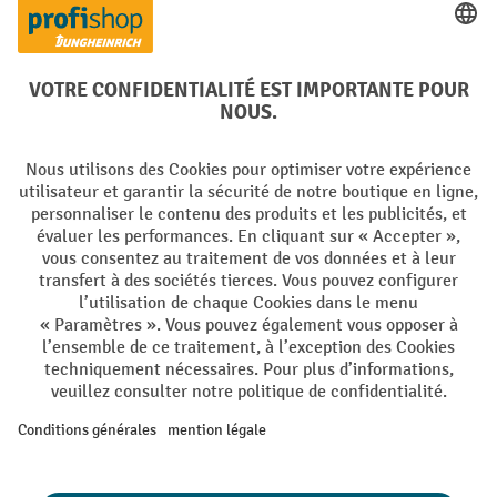
Réseaux sociaux
Facebook
YouTube
LinkedIn
Instagram
Langues
DE
FR
Conditions générales de vente
Mentions Légales
Protection des Données
Politique de cookies
All prices excl. VAT plus
shipping costs
and possible delivery charges,
if not stated otherwise.
¹ La remise est valable jusqu'à épuisement des stocks. La remise ne
s'applique pas aux prix spéciaux. Il n'est pas possible de le combiner