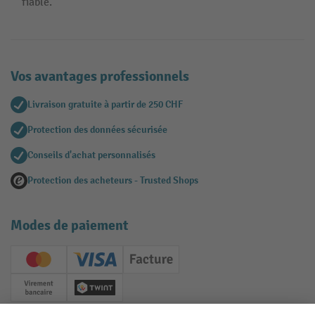
fiable.
Vos avantages professionnels
Livraison gratuite à partir de 250 CHF
Protection des données sécurisée
Conseils d'achat personnalisés
Protection des acheteurs - Trusted Shops
Modes de paiement
Creditcard (Master)
Creditcard (Visa)
Facture
Paiement anticipé
Twint