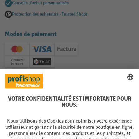
Conseils d'achat personnalisés
Protection des acheteurs - Trusted Shops
Modes de paiement
Creditcard (Master)
Creditcard (Visa)
Facture
Paiement anticipé
Twint
Réseaux sociaux
Facebook
YouTube
LinkedIn
Instagram
Langues
DE
FR