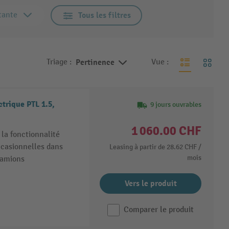
tante
Tous les filtres
Triage :
Pertinence
Vue :
trique PTL 1.5,
9 jours ouvrables
1 060.00 CHF
la fonctionnalité
ccasionnelles dans
Leasing à partir de
28.62 CHF
/
mois
 camions
Vers le produit
Comparer le produit