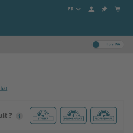
FR
hors TVA
chat
it ?