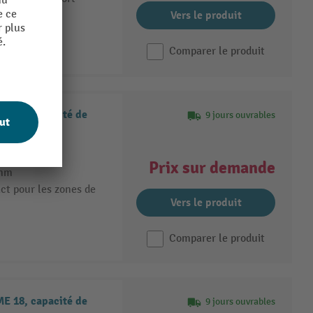
Vers le produit
Comparer le produit
ME 15, capacité de
9 jours ouvrables
iale
Prix sur demande
 mm
ct pour les zones de
Vers le produit
Comparer le produit
ME 18, capacité de
9 jours ouvrables