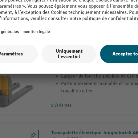
protégées
3 Variantes
Transpalette électrique Jungheinrich A
charge 1 500 kg, largeur de fourche spéc
Capacité de charge de 1 500 kg
Largeur de fourche spéciale de 670
Particulièrement maniable et compa
travail étroites
2 Variantes
Transpalette électrique Jungheinrich A