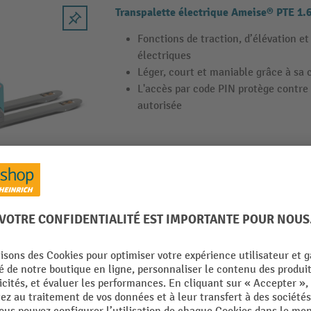
Transpalette électrique Ameise® PTE 1.
Fonctions de traction, d’élévation e
électriques
Léger, court et maniable grâce à sa
L'accès par code PIN protège contre 
autorisée
Transpalette électrique Jungheinrich A
charge 1 500 kg
Capacité de charge de 1 500 kg
Particulièrement maniable et compa
travail étroites
Construction en acier robuste avec 