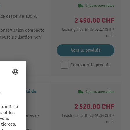
6
9 jours ouvrables
t de descente 100 %
2 450.00 CHF
Leasing à partir de
66.17 CHF
/
 construction compacte
mois
toute utilisation non
Vers le produit
Comparer le produit
ME 15, capacité de
9 jours ouvrables
2 520.00 CHF
ct pour les zones de
Leasing à partir de
68.04 CHF
/
mois
roues de support