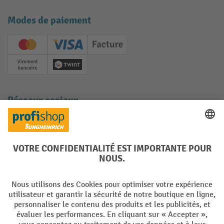
Modes de paiement
Creditcard (Master)
Creditcard (Visa)
Facture
Paiement anticipé
Twint
Réseaux sociaux
Facebook
YouTube
LinkedIn
Instagram
Langues
DE
FR
Conditions générales de vente
Mentions Légales